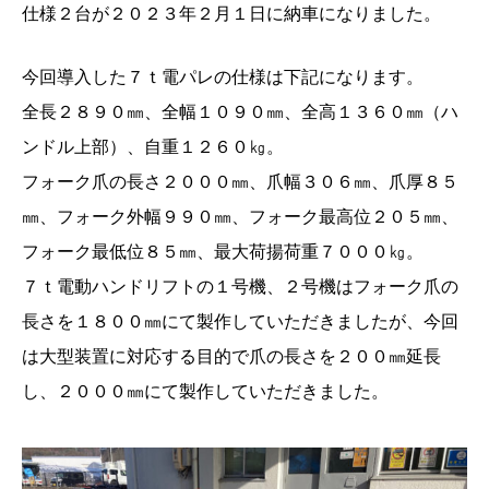
仕様２台が２０２３年２月１日に納車になりました。
今回導入した７ｔ電パレの仕様は下記になります。
全長２８９０㎜、全幅１０９０㎜、全高１３６０㎜（ハ
ンドル上部）、自重１２６０㎏。
フォーク爪の長さ２０００㎜、爪幅３０６㎜、爪厚８５
㎜、フォーク外幅９９０㎜、フォーク最高位２０５㎜、
フォーク最低位８５㎜、最大荷揚荷重７０００㎏。
７ｔ電動ハンドリフトの１号機、２号機はフォーク爪の
長さを１８００㎜にて製作していただきましたが、今回
は大型装置に対応する目的で爪の長さを２００㎜延長
し、２０００㎜にて製作していただきました。